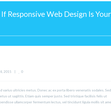
 If Responsive Web Design Is Your
0
il, 2015    
|
ed varius ultricies metus. Donec ac ex porta libero venenatis sodales. Sed
us ut sagittis. Etiam quis semper justo. Sed tristique facilisis felis ut
pendisse ullamcorper fermentum lectus, vel tincidunt ligula mollis sit ame