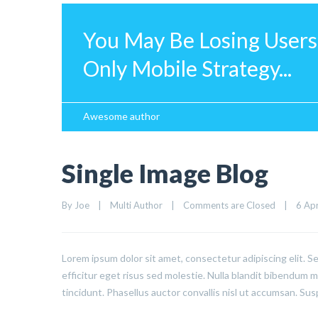
You May Be Losing Users
Only Mobile Strategy...
Awesome author
Single Image Blog
By 
Joe
|
Multi Author
|
Comments are Closed
|
6 Apr
Lorem ipsum dolor sit amet, consectetur adipiscing elit. S
efficitur eget risus sed molestie. Nulla blandit bibendum met
tincidunt. Phasellus auctor convallis nisl ut accumsan. Sus