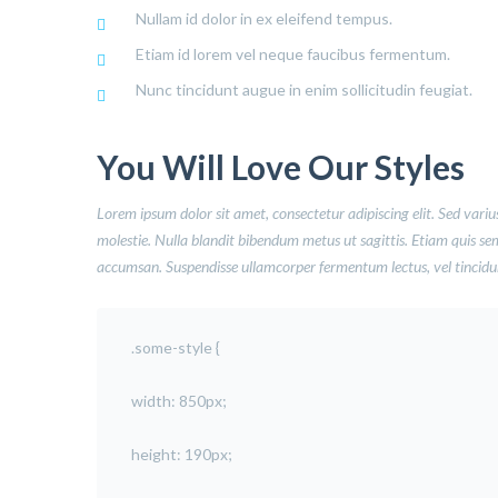
Nullam id dolor in ex eleifend tempus.
Etiam id lorem vel neque faucibus fermentum.
Nunc tincidunt augue in enim sollicitudin feugiat.
You Will Love Our Styles
Lorem ipsum dolor sit amet, consectetur adipiscing elit. Sed varius
molestie. Nulla blandit bibendum metus ut sagittis. Etiam quis semper
accumsan. Suspendisse ullamcorper fermentum lectus, vel tincidunt
.some-style {
width: 850px;
height: 190px;