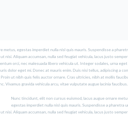
e metus, egestas imperdiet nulla nisl quis mauris. Suspendisse a pharetr
t nisi. Aliquam accumsan, nulla sed feugiat vehicula, lacus justo semper 
rmentum orci, nec malesuada libero vehicula ut. Integer sodales, urna eget
uris dolor eget mi. Donec at mauris enim. Duis nisi tellus, adipiscing a con
 Proin ut nibh quis felis auctor ornare. Cras ultricies, nibh at mollis faucib
unc. Vivamus gravida vehicula arcu, vitae vulputate augue lacinia faucibus.
Nunc tincidunt, elit non cursus euismod, lacus augue ornare metu
egestas imperdiet nulla nisl quis mauris. Suspendisse a pharetra u
t nisi. Aliquam accumsan, nulla sed feugiat vehicula, lacus justo semper 