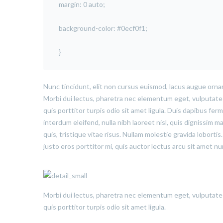
margin: 0 auto;
background-color: #0ecf0f1;
}
Nunc tincidunt, elit non cursus euismod, lacus augue ornar
Morbi dui lectus, pharetra nec elementum eget, vulputate u
quis porttitor turpis odio sit amet ligula. Duis dapibus fe
interdum eleifend, nulla nibh laoreet nisl, quis dignissim ma
quis, tristique vitae risus. Nullam molestie gravida lobortis.
justo eros porttitor mi, quis auctor lectus arcu sit amet n
Morbi dui lectus, pharetra nec elementum eget, vulputate u
quis porttitor turpis odio sit amet ligula.