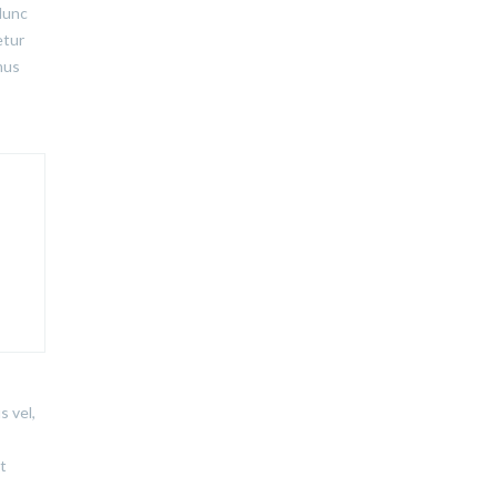
 Nunc
etur
mus
s vel,
t