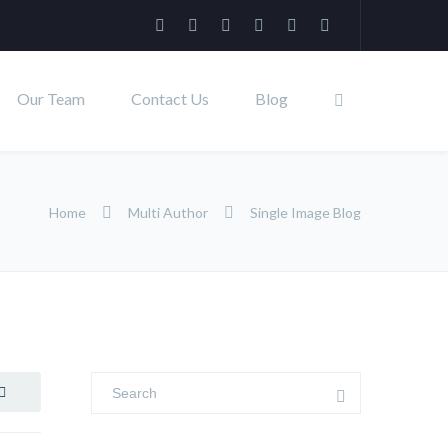
Our Team
Contact Us
Blog
Home
Multi Author
Single Image Blog