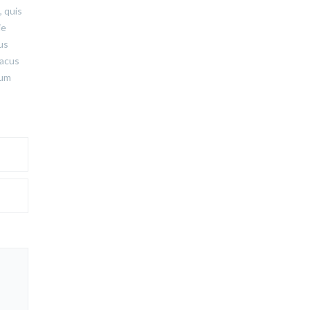
, quis
ie
tus
lacus
tum