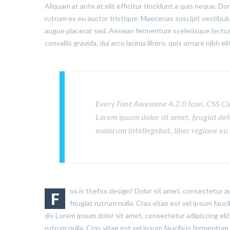
Aliquam at ante at elit efficitur tincidunt a quis neque. D
rutrum ex eu auctor tristique. Maecenas suscipit vestibu
augue placerat sed. Aenean fermentum scelerisque lectus,
convallis gravida, dui arcu lacinia libero, quis ornare nibh e
Every Font Awesome 4.2.0 Icon, CSS Cl
Lorem ipsum dolor sit amet, feugiat del
maiorum intellegebat, liber regione eu 
ox is thefox design! Dolor sit amet, consectetur ad
F
feugiat rutrum nulla. Cras vitae est vel ipsum fau
dis Lorem ipsum dolor sit amet, consectetur adipiscing eli
rutrum nulla. Cras vitae est vel ipsum faucibus fermentum 