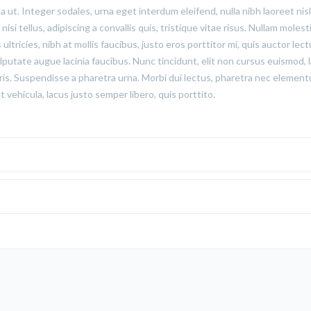
ut. Integer sodales, urna eget interdum eleifend, nulla nibh laoreet nisl
si tellus, adipiscing a convallis quis, tristique vitae risus. Nullam molest
 ultricies, nibh at mollis faucibus, justo eros porttitor mi, quis auctor lec
lputate augue lacinia faucibus. Nunc tincidunt, elit non cursus euismod, 
ris. Suspendisse a pharetra urna. Morbi dui lectus, pharetra nec elemen
 vehicula, lacus justo semper libero, quis porttito.