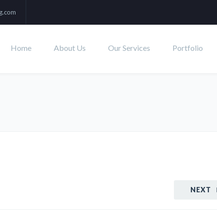
ng.com
Home
About Us
Our Services
Portfolio
NEXT