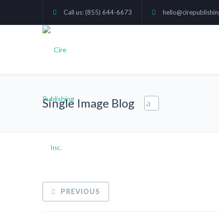
Call us: (855) 644-6673
hello@cirepublishi
Single Image Blog
PREVIOUS