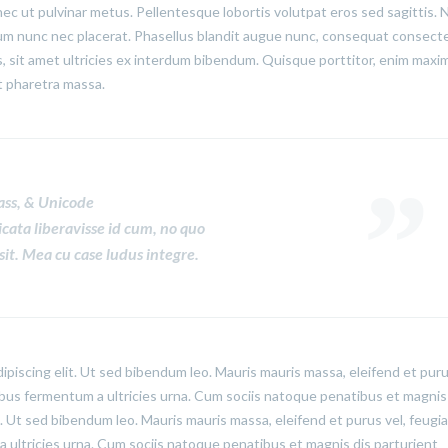
onec ut pulvinar metus. Pellentesque lobortis volutpat eros sed sagittis.
lum nunc nec placerat. Phasellus blandit augue nunc, consequat consect
 sit amet ultricies ex interdum bibendum. Quisque porttitor, enim maxi
lit pharetra massa.
ass, & Unicode
icata liberavisse id cum, no quo
sit. Mea cu case ludus integre.
ipiscing elit. Ut sed bibendum leo. Mauris mauris massa, eleifend et puru
cibus fermentum a ultricies urna. Cum sociis natoque penatibus et magnis
t. Ut sed bibendum leo. Mauris mauris massa, eleifend et purus vel, feugia
a ultricies urna. Cum sociis natoque penatibus et magnis dis parturient