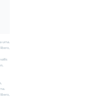
a urna.
libero,
vallis
us,
s,
rna.
libero,