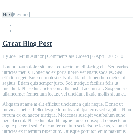
Next
Previous
Great Blog Post
By
Joe
|
Multi Author
|
Comments are Closed
|
6 April, 2015
|
0
Lorem ipsum dolor sit amet, consectetur adipiscing elit. Sed varius
ultricies metus. Donec ac ex porta libero venenatis sodales. Sed
efficitur eget risus sed molestie. Nulla blandit bibendum metus ut
sagittis. Etiam quis semper justo. Sed tristique facilisis felis ut
tincidunt. Phasellus auctor convallis nisl ut accumsan. Suspendisse
ullamcorper fermentum lectus, vel tincidunt ligula mollis sit amet.
Aliquam at ante at elit efficitur tincidunt a quis neque. Donec ut
pulvinar metus. Pellentesque lobortis volutpat eros sed sagittis. Nunc
rutrum ex eu auctor tristique. Maecenas suscipit vestibulum nunc
nec placerat. Phasellus blandit augue nunc, consequat consectetur
augue placerat sed. Aenean fermentum scelerisque lectus, sit amet
ultricies ex interdum bibendum. Quisque porttitor, enim maximus