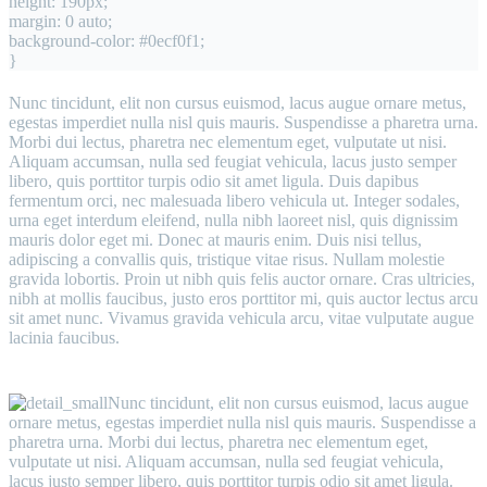
height: 190px;
margin: 0 auto;
background-color: #0ecf0f1;
}
Nunc tincidunt, elit non cursus euismod, lacus augue ornare metus,
egestas imperdiet nulla nisl quis mauris. Suspendisse a pharetra urna.
Morbi dui lectus, pharetra nec elementum eget, vulputate ut nisi.
Aliquam accumsan, nulla sed feugiat vehicula, lacus justo semper
libero, quis porttitor turpis odio sit amet ligula. Duis dapibus
fermentum orci, nec malesuada libero vehicula ut. Integer sodales,
urna eget interdum eleifend, nulla nibh laoreet nisl, quis dignissim
mauris dolor eget mi. Donec at mauris enim. Duis nisi tellus,
adipiscing a convallis quis, tristique vitae risus. Nullam molestie
gravida lobortis. Proin ut nibh quis felis auctor ornare. Cras ultricies,
nibh at mollis faucibus, justo eros porttitor mi, quis auctor lectus arcu
sit amet nunc. Vivamus gravida vehicula arcu, vitae vulputate augue
lacinia faucibus.
Nunc tincidunt, elit non cursus euismod, lacus augue
ornare metus, egestas imperdiet nulla nisl quis mauris. Suspendisse a
pharetra urna. Morbi dui lectus, pharetra nec elementum eget,
vulputate ut nisi. Aliquam accumsan, nulla sed feugiat vehicula,
lacus justo semper libero, quis porttitor turpis odio sit amet ligula.