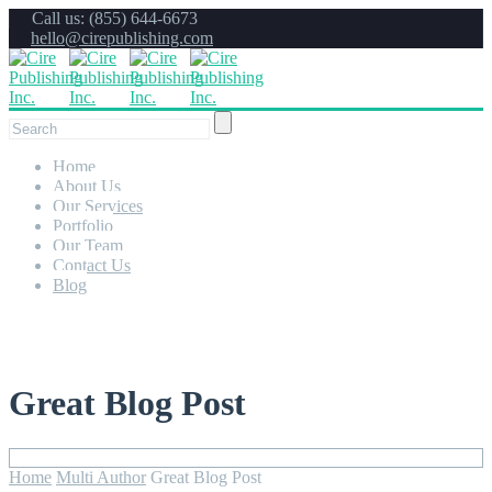
Call us: (855) 644-6673
hello@cirepublishing.com
Home
About Us
Our Services
Portfolio
Our Team
Contact Us
Blog
Great Blog Post
Home
Multi Author
Great Blog Post