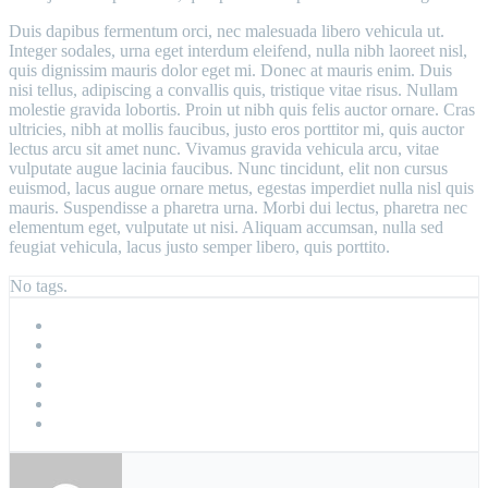
Duis dapibus fermentum orci, nec malesuada libero vehicula ut.
Integer sodales, urna eget interdum eleifend, nulla nibh laoreet nisl,
quis dignissim mauris dolor eget mi. Donec at mauris enim. Duis
nisi tellus, adipiscing a convallis quis, tristique vitae risus. Nullam
molestie gravida lobortis. Proin ut nibh quis felis auctor ornare. Cras
ultricies, nibh at mollis faucibus, justo eros porttitor mi, quis auctor
lectus arcu sit amet nunc. Vivamus gravida vehicula arcu, vitae
vulputate augue lacinia faucibus. Nunc tincidunt, elit non cursus
euismod, lacus augue ornare metus, egestas imperdiet nulla nisl quis
mauris. Suspendisse a pharetra urna. Morbi dui lectus, pharetra nec
elementum eget, vulputate ut nisi. Aliquam accumsan, nulla sed
feugiat vehicula, lacus justo semper libero, quis porttito.
No tags.