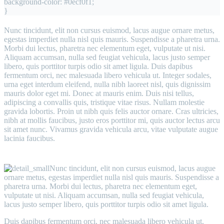
background-color: #0ecf0f1;
}
Nunc tincidunt, elit non cursus euismod, lacus augue ornare metus,
egestas imperdiet nulla nisl quis mauris. Suspendisse a pharetra urna.
Morbi dui lectus, pharetra nec elementum eget, vulputate ut nisi.
Aliquam accumsan, nulla sed feugiat vehicula, lacus justo semper
libero, quis porttitor turpis odio sit amet ligula. Duis dapibus
fermentum orci, nec malesuada libero vehicula ut. Integer sodales,
urna eget interdum eleifend, nulla nibh laoreet nisl, quis dignissim
mauris dolor eget mi. Donec at mauris enim. Duis nisi tellus,
adipiscing a convallis quis, tristique vitae risus. Nullam molestie
gravida lobortis. Proin ut nibh quis felis auctor ornare. Cras ultricies,
nibh at mollis faucibus, justo eros porttitor mi, quis auctor lectus arcu
sit amet nunc. Vivamus gravida vehicula arcu, vitae vulputate augue
lacinia faucibus.
Nunc tincidunt, elit non cursus euismod, lacus augue
ornare metus, egestas imperdiet nulla nisl quis mauris. Suspendisse a
pharetra urna. Morbi dui lectus, pharetra nec elementum eget,
vulputate ut nisi. Aliquam accumsan, nulla sed feugiat vehicula,
lacus justo semper libero, quis porttitor turpis odio sit amet ligula.
Duis dapibus fermentum orci, nec malesuada libero vehicula ut.