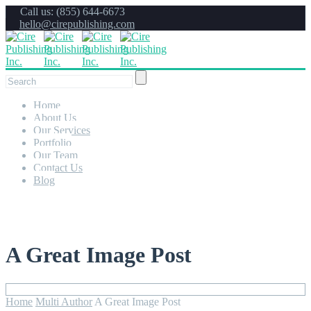
Call us: (855) 644-6673
hello@cirepublishing.com
Home
About Us
Our Services
Portfolio
Our Team
Contact Us
Blog
A Great Image Post
Home
Multi Author
A Great Image Post