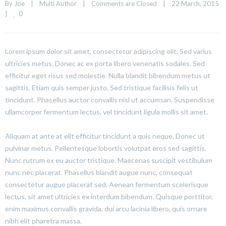
By 
Joe
|
Multi Author
|
Comments are Closed
|
22 March, 2015    
0
|
Lorem ipsum dolor sit amet, consectetur adipiscing elit. Sed varius
ultricies metus. Donec ac ex porta libero venenatis sodales. Sed
efficitur eget risus sed molestie. Nulla blandit bibendum metus ut
sagittis. Etiam quis semper justo. Sed tristique facilisis felis ut
tincidunt. Phasellus auctor convallis nisl ut accumsan. Suspendisse
ullamcorper fermentum lectus, vel tincidunt ligula mollis sit amet.
Aliquam at ante at elit efficitur tincidunt a quis neque. Donec ut
pulvinar metus. Pellentesque lobortis volutpat eros sed sagittis.
Nunc rutrum ex eu auctor tristique. Maecenas suscipit vestibulum
nunc nec placerat. Phasellus blandit augue nunc, consequat
consectetur augue placerat sed. Aenean fermentum scelerisque
lectus, sit amet ultricies ex interdum bibendum. Quisque porttitor,
enim maximus convallis gravida, dui arcu lacinia libero, quis ornare
nibh elit pharetra massa.